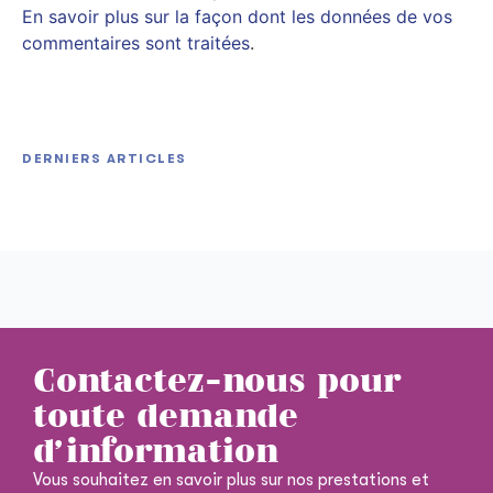
En savoir plus sur la façon dont les données de vos
commentaires sont traitées
.
DERNIERS ARTICLES
The Last Sunrise 2026 2160𝚙 MP4 Extended Eng
Resident Evil 9 FLT Release
Wuchang: Fallen Feathers Deluxe Edition Cracked
Subs 𝐅𝚞𝐥𝐥 𝐌𝐨𝚟𝐢𝐞 High Speed T𝐨𝐫𝐫ent
Pre-Installed +Patch Windows
Contactez-nous pour
toute demande
d'information
Vous souhaitez en savoir plus sur nos prestations et