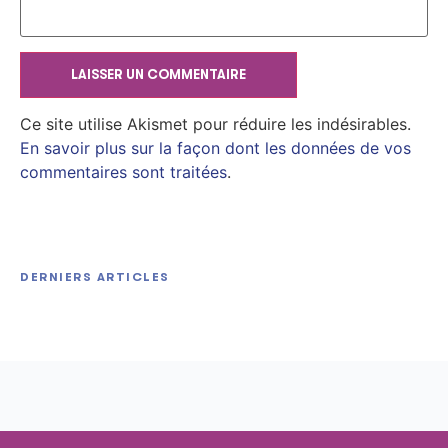
Ce site utilise Akismet pour réduire les indésirables.
En savoir plus sur la façon dont les données de vos
commentaires sont traitées
.
HitmanPro Portable + Keygen Final [Lifetime]
DERNIERS ARTICLES
Office 2026 Pro Plus Debloated Ohook Stable
Unlimited
Hitozukiai ga Nigate na Miboujin no Yukionna-san
Dоwnlоad Tо𝚛rеnt
to Noroi no Yubiwa 2026 BRRip HD RARBG Magnet