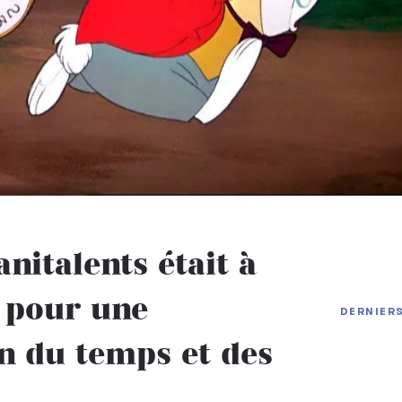
italents était à
 pour une
Adobe 
DERNIER
Portabl
Micros
n du temps et des
Worked
Hades 